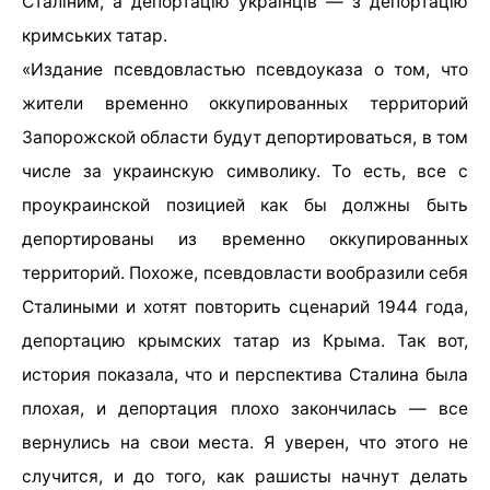
Сталіним, а депортацію українців — з депортацію
кримських татар.
«Издание псевдовластью псевдоуказа о том, что
жители временно оккупированных территорий
Запорожской области будут депортироваться, в том
числе за украинскую символику. То есть, все с
проукраинской позицией как бы должны быть
депортированы из временно оккупированных
территорий. Похоже, псевдовласти вообразили себя
Сталиными и хотят повторить сценарий 1944 года,
депортацию крымских татар из Крыма. Так вот,
история показала, что и перспектива Сталина была
плохая, и депортация плохо закончилась — все
вернулись на свои места. Я уверен, что этого не
случится, и до того, как рашисты начнут делать