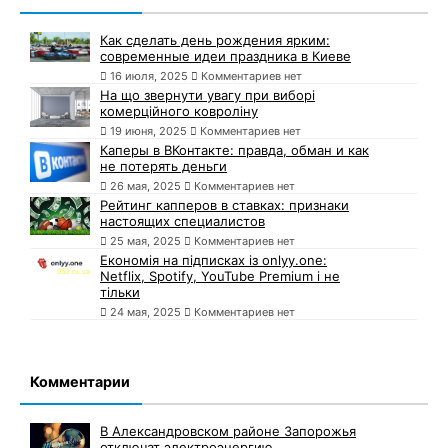
Как сделать день рождения ярким:
современные идеи праздника в Киеве
16 июля, 2025
Комментариев нет
На що звернути увагу при виборі
комерційного ковроліну
19 июня, 2025
Комментариев нет
Каперы в ВКонтакте: правда, обман и как
не потерять деньги
26 мая, 2025
Комментариев нет
Рейтинг капперов в ставках: признаки
настоящих специалистов
25 мая, 2025
Комментариев нет
Економія на підписках із onlyy.one:
Netflix, Spotify, YouTube Premium і не
тільки
24 мая, 2025
Комментариев нет
Комментарии
В Александровском районе Запорожья
отключат электроэнергию