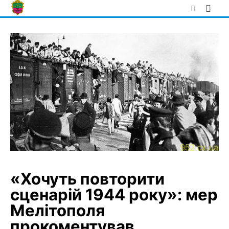
Skip
to
content
«Хочуть повторити
сценарій 1944 року»: мер
Мелітополя
прокоментував