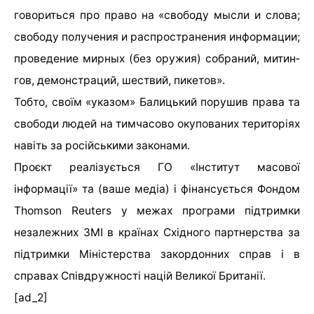
говориться про право на «сво­бо­ду мыс­ли и сло­ва;
сво­бо­ду по­лу­че­ния и рас­про­стра­не­ния ин­фор­ма­ции;
про­ве­де­ние мир­ных (без ору­жия) со­б­ра­ний, ми­тин­
гов, де­мон­ст­ра­ций, ше­ст­вий, пи­ке­тов».
Тобто, своїм «указом» Балицький порушив права та
свободи людей на тимчасово окупованих територіях
навіть за російськими законами.
Проєкт реалізується ГО «Інститут масової
інформації» та (ваше медіа) і фінансується Фондом
Thomson Reuters у межах програми підтримки
незалежних ЗМІ в країнах Східного партнерства за
підтримки Міністерства закордонних справ і в
справах Співдружності націй Великої Британії.
[ad_2]