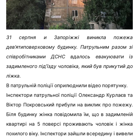
31 серпня и Запоріжжі виникла пожежа
дев’ятиповерховому будинку. Патрульним разом зі
співробітниками ДСНС вдалось евакуювати із
задимленого під’їзду чоловіка, який був прикутий до
ліжка.
В патрульній поліції оприлюднили відео порятунку.
Інспектори патрульної поліції Олександр Курлаєв та
Віктор Покровський прибули на виклик про пожежу.
Біля будинку жінка повідомила їм, що в задимленій
квартирі на 5 поверсі проживають чоловік і жінка
похилого віку. Інспектори зайшли всередину і вивели