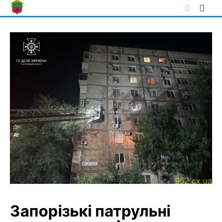
Skip
to
content
Запорізькі патрульні