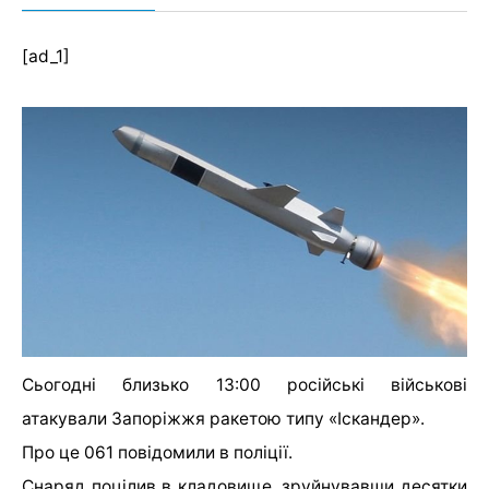
[ad_1]
Сьогодні близько 13:00 російські військові
атакували Запоріжжя ракетою типу «Іскандер».
Про це 061 повідомили в поліції.
Снаряд поцілив в кладовище, зруйнувавши десятки