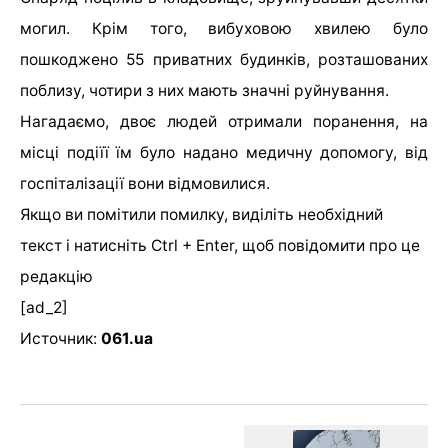
могил. Крім того, вибуховою хвилею було
пошкоджено 55 приватних будинків, розташованих
поблизу, чотири з них мають значні руйнування.
Нагадаємо, двоє людей отримали поранення, на
місці подіїї їм було надано медичну допомогу, від
госпіталізації вони відмовилися.
Якщо ви помітили помилку, виділіть необхідний
текст і натисніть Ctrl + Enter, щоб повідомити про це
редакцію
[ad_2]
Источник:
061.ua