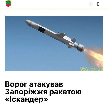
Skip
to
content
Ворог атакував
Запоріжжя ракетою
«Іскандер»