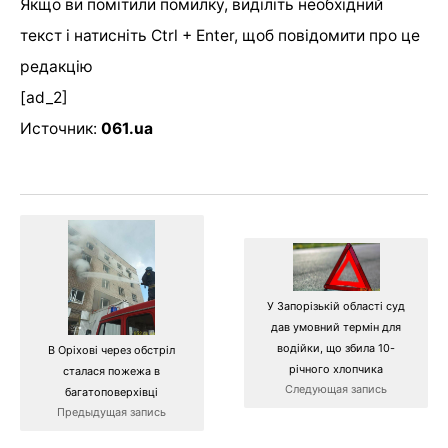
Якщо ви помітили помилку, виділіть необхідний
текст і натисніть Ctrl + Enter, щоб повідомити про це
редакцію
[ad_2]
Источник:
061.ua
У Запорізькій області суд
дав умовний термін для
водійки, що збила 10-
В Оріхові через обстріл
річного хлопчика
сталася пожежа в
Следующая запись
багатоповерхівці
Предыдущая запись