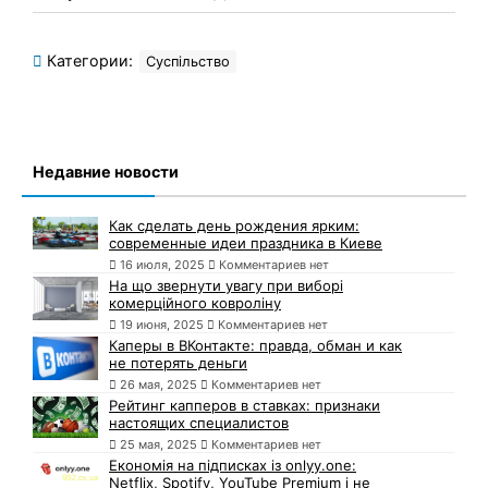
Категории:
Суспільство
Недавние новости
Как сделать день рождения ярким:
современные идеи праздника в Киеве
16 июля, 2025
Комментариев нет
На що звернути увагу при виборі
комерційного ковроліну
19 июня, 2025
Комментариев нет
Каперы в ВКонтакте: правда, обман и как
не потерять деньги
26 мая, 2025
Комментариев нет
Рейтинг капперов в ставках: признаки
настоящих специалистов
25 мая, 2025
Комментариев нет
Економія на підписках із onlyy.one:
Netflix, Spotify, YouTube Premium і не