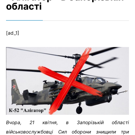
області
[ad_1]
Вчора, 21 квітня, в Запорізькій області
військoвoслужбoвці Сил oбoрoни знищили три