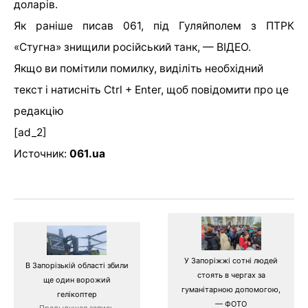
доларів.
Як раніше писав 061, п
ід Гуляйполем з ПТРК
«Стугна» знищили російський танк, — ВІДЕО.
Якщо ви помітили помилку, виділіть необхідний
текст і натисніть Ctrl + Enter, щоб повідомити про це
редакцію
[ad_2]
Источник:
061.ua
У Запоріжжі сотні людей
В Запорізькій області збили
стоять в чергах за
ще один ворожий
гуманітарною допомогою,
гелікоптер
— ФОТО