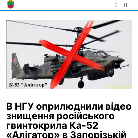
Skip
to
content
В НГУ оприлюднили відео
знищення російського
гвинтокрила Ка-52
«Алігатор» в Запорізькій