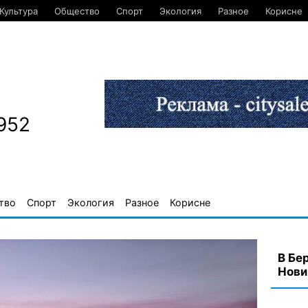
Культура
Общество
Спорт
Экология
Разное
Корисне
952
тво
Спорт
Экология
Разное
Корисне
В Бе
Нови