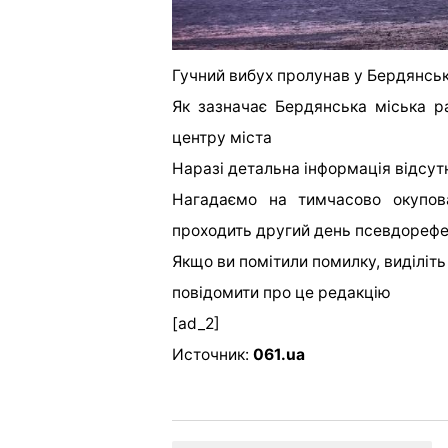
Гучний вибух пролунав у Бердянсь
Як зазначає Бердянська міська р
центру міста
Наразі детальна інформація відсут
Нагадаємо на тимчасово окупова
проходить другий день псевдореф
Якщо ви помітили помилку, виділіть н
повідомити про це редакцію
[ad_2]
Источник:
061.ua