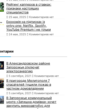
Рейтинг капперов в ставках:
признаки настоящих
специалистов
25 мая, 2025
Комментариев нет
Економія на підписках із
onlyy.one: Netflix, Spotify,
YouTube Premium і не тільки
24 мая, 2025
Комментариев нет
ентарии
В Александровском районе
Запорожья отключат
электроэнергию
5 сентября, 2021
Комментариев нет
В пригороде Мелитополя 7
спасателей тушили пожар в
частном домовладении
5 сентября, 2021
Комментариев нет
В Запорожье коммунальный
центр «Затишна домівка» хочет
закупить микроавтобус для