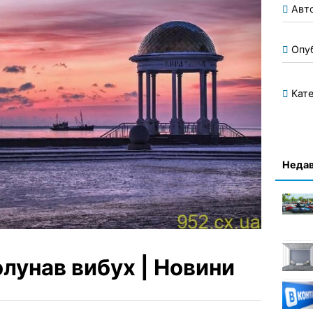
Авт
Опу
Кате
Недав
лунав вибух | Новини