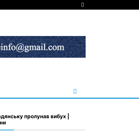
рдянську пролунав вибух |
ни