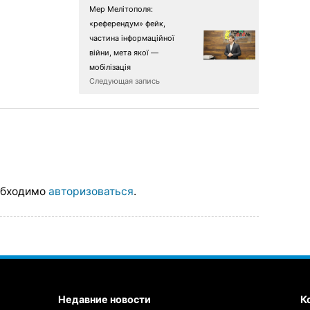
Мер Мелітополя:
«референдум» фейк,
частина інформаційної
війни, мета якої —
мобілізація
Следующая запись
обходимо
авторизоваться
.
Недавние новости
К