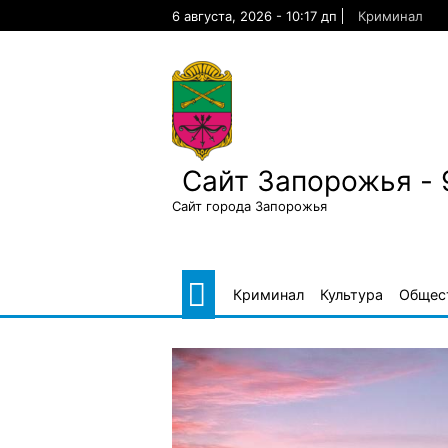
Skip
6 августа, 2026 - 10:17 дп
Криминал
to
content
Сайт Запорожья - 
Сайт города Запорожья
Криминал
Культура
Общес