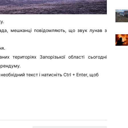
ку.
ада, мешканці повідомляють, що звук лунав з
ня.
них територіях Запорізької області сьогодні
ерендуму.
еобхідний текст і натисніть Ctrl + Enter, щоб