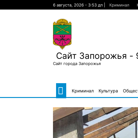
Skip
6 августа, 2026 - 3:53 дп
Криминал
to
content
Сайт Запорожья - 
Сайт города Запорожья
Криминал
Культура
Общес