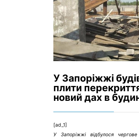
У Запоріжжі буд
плити перекритт
новий дах в буди
[ad_1]
У Запоріжжі відбулося чергове