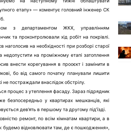
ануємо на наступному тижні облаштувати
упного етапу» — коментує головний інженер СК
б.
азом з департаментом ЖКХ, управлінням
чик та проконтролювали хід робіт на покрівлі.
в наголосив на необхідності при розборі старої
та недопустити на проміжному етапі затоплення
осив внести корегування в прооєкт і замінити в
икові, бо від самого початку планували лишити
які не постраждали внаслідок обстрілу.
ться процес з утеплення фасаду. Зараз підрядник
же безпосередньо у квартирах мешканців, які
ується дев’ять в першому та другому під’їзді.
вністю ремонт, по всім кімнатам квартири, а в
ож будемо відновлювати там, де є пошкодження»,