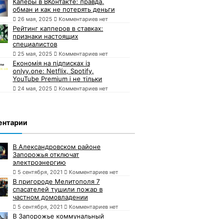
Каперы в ВКонтакте: правда,
обман и как не потерять деньги
26 мая, 2025
Комментариев нет
Рейтинг капперов в ставках:
признаки настоящих
специалистов
25 мая, 2025
Комментариев нет
Економія на підписках із
onlyy.one: Netflix, Spotify,
YouTube Premium і не тільки
24 мая, 2025
Комментариев нет
ентарии
В Александровском районе
Запорожья отключат
электроэнергию
5 сентября, 2021
Комментариев нет
В пригороде Мелитополя 7
спасателей тушили пожар в
частном домовладении
5 сентября, 2021
Комментариев нет
В Запорожье коммунальный