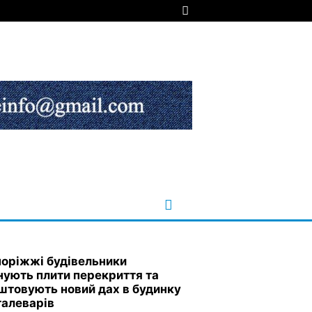
поріжжі будівельники
нують плити перекриття та
штовують новий дах в будинку
талеварів