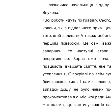
— зазначила
начальниця відділу
Внукова.
«Всі роботи йдуть по графіку. Сьог
колони, які з підвального приміще
того, щоб заливати.А також робить
першим поверхом. Це самі важкі
завершені, то наступні етапи
оперативніше. Зараз вже почал
працюють, вивозять сміття, яке та
утеплення цієї покрівлі по всім 
блискавокозахист. І саме головн
випадок дощу, не було ніяких п
прокоментував в.о. міської ради Ан
Нагадаємо, що частину коштів на