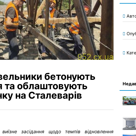
Авт
Опу
Кате
івельники бетонують
я та облаштовують
Недав
нку на Сталеварів
 виїзне засідання щодо темпів відновлення