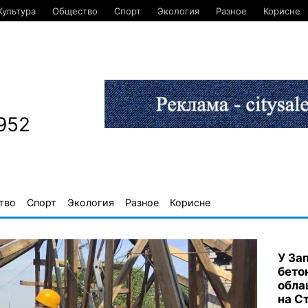
Культура
Общество
Спорт
Экология
Разное
Корисне
952
тво
Спорт
Экология
Разное
Корисне
У За
бето
обла
на С