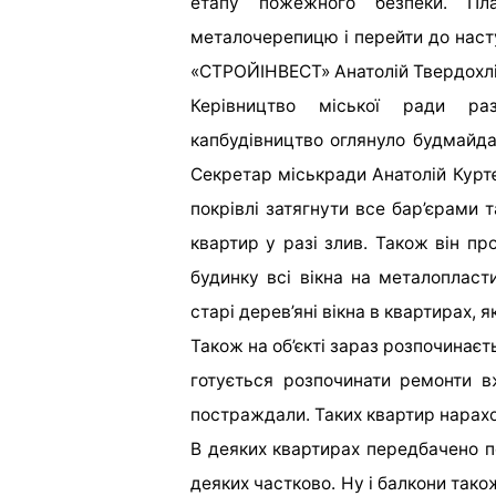
етапу пожежного безпеки. Пл
металочерепицю і перейти до наст
«СТРОЙІНВЕСТ» Анатолій Твердохлі
Керівництво міської ради р
капбудівництво оглянуло будмайдан
Секретар міськради Анатолій Куртє
покрівлі затягнути все бар’єрами 
квартир у разі злив. Також він пр
будинку всі вікна на металопласт
старі дерев’яні вікна в квартирах, 
Також на об’єкті зараз розпочинає
готується розпочинати ремонти в
постраждали. Таких квартир нарахов
В деяких квартирах передбачено по
деяких частково. Ну і балкони так