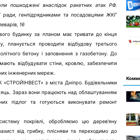
були пошкоджені внаслідок ракетних атак РФ.
ї ради, генпідрядниками та посадовцями ЖКГ
леварів, 16
вого будинку за планом має тривати до кінця
ту, планується проводити відбудову третього
нолітного бетону і заповнення з газобетону. До
 мають відбудувати стіни, кровлю, забезпечити
дних інженерних мереж.
Комм
К «СТРОЙІНВЕСТ» з міста Дніпро. Будівельники
ісяць. Зараз вони працюють над облаштуванням
них підлог та готуються виконувати ремонт
истему покрівлі, обробляємо цю дерев’яну
захист від грибку, плісняви та переходимо до