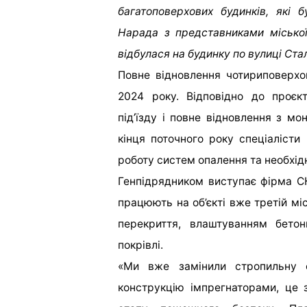
багатоповерхових будинків, які 
Нарада з представниками місько
відбулася на будинку по вулиці Ста
Повне відновлення чотириповерхо
2024 року. Відповідно до проєк
під’їзду і повне відновлення з мо
кінця поточного року спеціалісти
роботу систем опалення та необхі
Генпідрядником виступає фірма С
працюють на об’єкті вже третій м
перекриття, влаштуванням бетон
покрівлі.
«Ми вже замінили стропильну с
конструкцію імпрегнаторами, це 