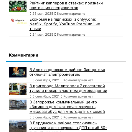
Рейтинг капперов в ставках: признаки
настоящих специалистов
25 мая, 2025
Комментариев нет
Економія на підписках із onlyy.one:
Netflix, Spotify, YouTube Premium і не
тільки
24 мая, 2025
Комментариев нет
Комментарии
В Александровском районе Запорожья
отключат электроэнергию
5 сентября, 2021
Комментариев нет
В пригороде Мелитополя 7 спасателей
тушили пожар в частном домовладении
5 сентября, 2021
Комментариев нет
В Запорожье коммунальный центр
«Затишна домівка» хочет закупить
микроавтобус для многодетных семей
5 сентября, 2021
Комментариев нет
В Бердянском районе столкнулись
грузовик и легковушка: в ДТП погиб 50-