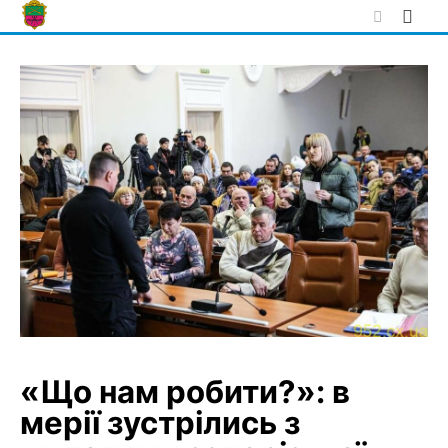
Skip
to
content
«Що нам робити?»: в
мерії зустрілись з