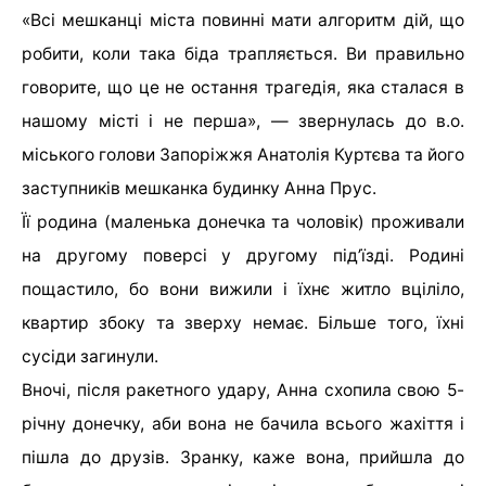
«Всі мешканці міста повинні мати алгоритм дій, що
робити, коли така біда трапляється. Ви правильно
говорите, що це не остання трагедія, яка сталася в
нашому місті і не перша», — звернулась до в.о.
міського голови Запоріжжя Анатолія Куртєва та його
заступників мешканка будинку Анна Прус.
Її родина (маленька донечка та чоловік) проживали
на другому поверсі у другому під’їзді. Родині
пощастило, бо вони вижили і їхнє житло вціліло,
квартир збоку та зверху немає. Більше того, їхні
сусіди загинули.
Вночі, після ракетного удару, Анна схопила свою 5-
річну донечку, аби вона не бачила всього жахіття і
пішла до друзів. Зранку, каже вона, прийшла до