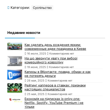
Категории:
Суспільство
Недавние новости
Как сделать день рождения ярким:
современные идеи праздника в Киеве
16 июля, 2025
Комментариев нет
На що звернути увагу при виборі
комерційного ковроліну
19 июня, 2025
Комментариев нет
Каперы в ВКонтакте: правда, обман и как
не потерять деньги
26 мая, 2025
Комментариев нет
Рейтинг капперов в ставках: признаки
настоящих специалистов
25 мая, 2025
Комментариев нет
Економія на підписках із onlyy.one:
Netflix, Spotify, YouTube Premium і не
тільки