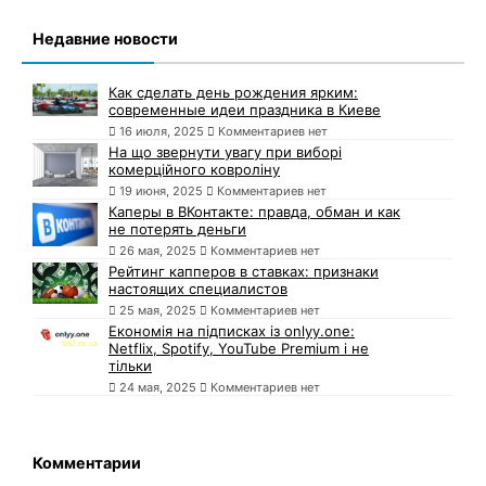
Недавние новости
Как сделать день рождения ярким:
современные идеи праздника в Киеве
16 июля, 2025
Комментариев нет
На що звернути увагу при виборі
комерційного ковроліну
19 июня, 2025
Комментариев нет
Каперы в ВКонтакте: правда, обман и как
не потерять деньги
26 мая, 2025
Комментариев нет
Рейтинг капперов в ставках: признаки
настоящих специалистов
25 мая, 2025
Комментариев нет
Економія на підписках із onlyy.one:
Netflix, Spotify, YouTube Premium і не
тільки
24 мая, 2025
Комментариев нет
Комментарии