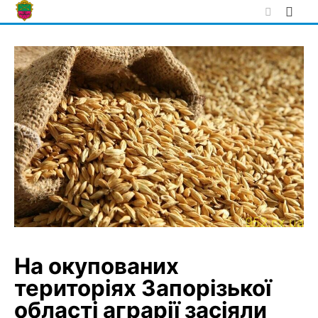
Skip
to
content
На окупованих
територіях Запорізької
області аграрії засіяли