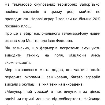
На тимчасово окупованих територіях Запорізької
посівна кампанія в цьому році майже не
проводиться. Наразі аграрії засіяли не більше 20%
посівних площ.
Про це в ефірі національного телемарафону новин
сказав мер Мелітополя Іван Федоров.
Він зазначив, що фермерів погрозами змушують
виводити техніку на поля, обіцяючи якісь
«компенсації».
Мер захопленого міста додав, що частина полів
перерита окопами і замінована, багато аграріїв
виїхали з окупації, а їхня техніка викрадена.
«Минулорічний урожай в них викупили за ціною
вдвічі чи втричі меншою від собівартості. Найвища