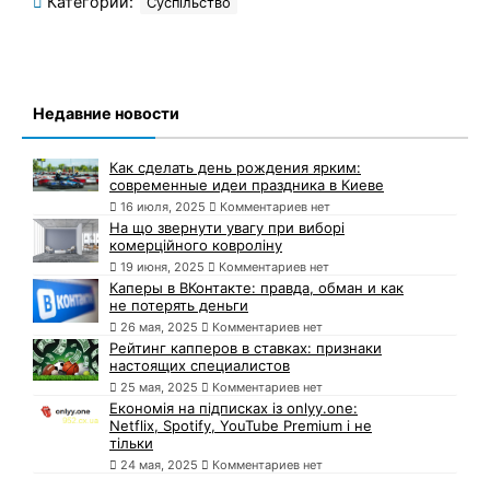
Категории:
Суспільство
Недавние новости
Как сделать день рождения ярким:
современные идеи праздника в Киеве
16 июля, 2025
Комментариев нет
На що звернути увагу при виборі
комерційного ковроліну
19 июня, 2025
Комментариев нет
Каперы в ВКонтакте: правда, обман и как
не потерять деньги
26 мая, 2025
Комментариев нет
Рейтинг капперов в ставках: признаки
настоящих специалистов
25 мая, 2025
Комментариев нет
Економія на підписках із onlyy.one:
Netflix, Spotify, YouTube Premium і не
тільки
24 мая, 2025
Комментариев нет