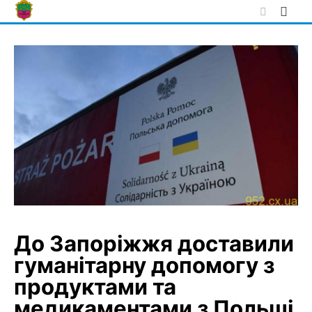
Skip
to
content
До Запоріжжя доставили
гуманітарну допомогу з
продуктами та
медикаментами з Польші