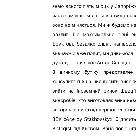
знаю всього п’ять місць у Запоріж
часто змінюється і ти всі вина по
воно не міняється. Ми ж будемо н
розлив. Це максимально різні вин
фруктові, безалкогольні, напівсо
вивчаючи вже попит, ми дивимося, 
дуже
», — пояснює Антон Селіщев.
В винному бутіку представлені
консультантів на них досить високи
вийти на іноземний ринок Швеції,
виноробів, хто виготовляє вина не
авторське вино від першої ракетки
ЗСУ «Ace by Stakhovsky». Є досить
Biologist під Києвом. Воно полюби