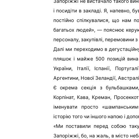
Запоріжжі не вистачало такого вин
і посидіти в закладі. Я, напевно, 
постійно спілкувалися, що нам по
багатьох людей», — пояснює керу
персоналу, закупівлі, перемовини 
Далі ми переходимо в дегустаційну
пляшок і майже 500 позицій вина 
України, Італії, Іспанії, Португа
Аргентини, Нової Зеландії, Австралі
Є окрема секція з бульбашками
Корпінат, Кава, Креман, Просеккот
іменувати просто «шампанським
історію того чи іншого напою і доп
«Ми поставили перед собою таку
Запоріжжі, бо, на жаль, в місто не