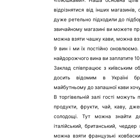
«плюшками». Наша основна ціль 
відрізнятися від інших магазинів, 
дуже ретельно підходили до підб
звичайному магазині ви
можете при
можна взяти чашку кави, можна взя
9 вин і ми їх постійно оновлюємо
найдорожчого вина ви заплатите 1
Заклад співпрацює з київським 
досить відомим в Україні бр
майбутньому до запашної кави хочу
В торгівельній залі гості можуть 
продукти, фрукти, чай, каву, дже
солодощі. Тут можна знайти до
італійський, британський, чеддер 
можна взяти французькі ковбаски