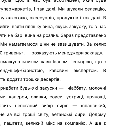
була, щоб в нас був асортимент, який буде
супермаркетів, і так далі.
Ми
шукали селекцію,
ору
алкоголю, аксесуарів, продуктів і так далі
. В
йти, взяти пляшку вина, якусь закуску, то в нас
ти на барі
вина на розлив. Зараз представлено
. Ми намагаємося ціни не завищувати. За келих
00 гривень», — розказують менеджери закладу.
обсмажувальником кави Іваном Пеньорою, що є
енд-шеф-баристою, кавовим експертом. В
ть додати трошки десертів.
придбати будь-які закуски — чіаббату, молочні
ми, каперси, оливки, соуси, устриці, прянощі,
сить непоганий вибір сирів — іспанський,
не за всі гроші світу, веганські сири. Додому
, паштети, великий мікс на компанію. А ще є