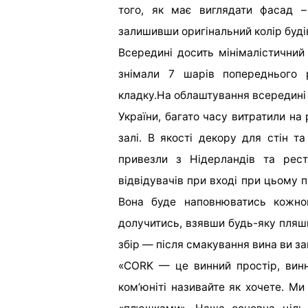
того, як має виглядати фасад –
залишивши оригінальний колір буді
Всередині досить мінімалістичний
знімали 7 шарів попереднього 
кладку.
На облаштування всередині 
України, багато часу витратили на
залі.
В якості декору для стін та
привезли з Нідерландів та рес
відвідувачів при вході при цьому п
Вона буде наповнюватись кожно
долучитись, взявши будь-яку пляшк
збір — після смакування вина ви з
«CORK — це
винний простір, винн
ком’юніті
називайте як хочете. Ми