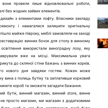
 вони провели лише відновлювальні роботи,
влі без жодних зайвих елементів.
 дизайн з елементами лофту. Власники закладу
ремонту і намагалися залишити оригінальну
пішло майже півроку, меблі замовляли на заході
 реставрацію винних бочок для столу в винному
 освітлення використали виноградну лозу, яку
таврували вже на місці. Максимальна увага
рикута до скляної стіни бажань з винних корків.
го нового дня завдяки гостям. Кожен може
у вина з полиць бутіку та заплативши корковий
акинете короб та зможете загадати бажання.
ий бутік, винний магазин, винний store,
винне
 не просто магазин, ми магазин з додатковими