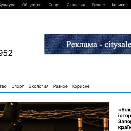
Культура
Общество
Спорт
Экология
Разное
Корисне
952
тво
Спорт
Экология
Разное
Корисне
«Біл
істо
Запо
країн