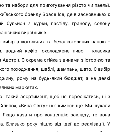
но та набори для приготування різото чи паельї.
київського бренду Space Ice, де в засновниках є
ий бульйон з курки, пастілу, гранолу, солону
аїнських виробників.
 вибір алкогольних та безалкогольних напоїв –
ча, водний кефір, охолоджене пиво – класика
а Австрії. Є окрема стійка з винами з історією та
ого походження, шаблі, шампань, шато. Є вибір
, джину, рому на будь-який бюджет, а на деякі
великих маркетах.
, такий асортимент, щоб не пересікатись, ні з
ільпо», «Вина Світу»
ні з кимось ще. Ми шукали
. Якщо казати про концепцію закладу, то вона
 Близько року пішло від ідеї до реалізації. У