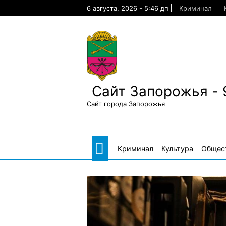
Skip
6 августа, 2026 - 5:46 дп
Криминал
to
content
Сайт Запорожья - 
Сайт города Запорожья
Криминал
Культура
Общес