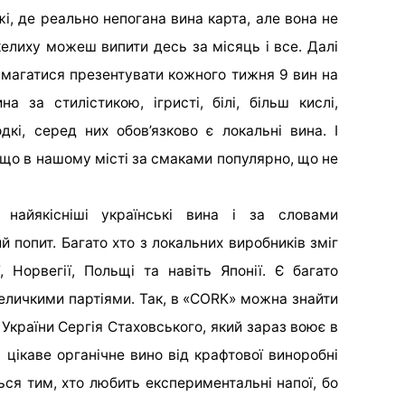
жі, де реально непогана вина карта, але вона не
 келиху можеш випити десь за місяць і все. Далі
амагатися презентувати кожного тижня 9 вин на
а за стилістикою, ігристі, білі, більш кислі,
лодкі, серед них обов’язково є локальні вина.
І
що в нашому місті за смаками популярно, що не
 найякісніші українські вина і за словами
й попит. Багато хто з локальних виробників зміг
 Норвегії, Польщі та навіть Японії. Є багато
величкими партіями. Так, в «CORK» можна знайти
 України Сергія Стаховського, який зараз воює в
 цікаве органічне вино від крафтової виноробні
ться тим, хто любить експериментальні напої, бо