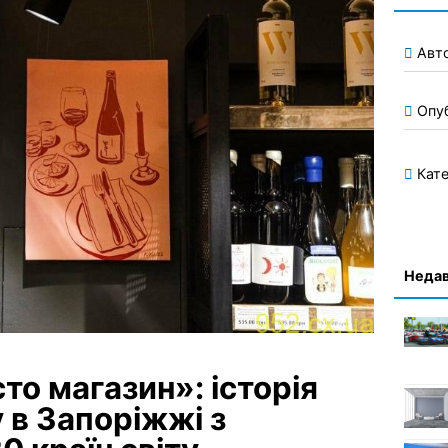
Авт
Опу
Кате
Недав
то магазин»: історія
 в Запоріжжі з