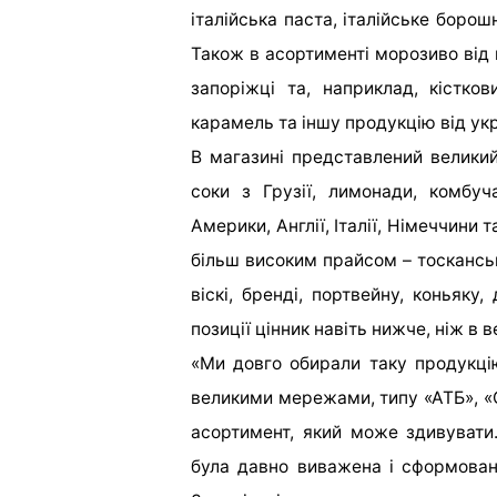
італійська паста, італійське борош
Також в асортименті морозиво від 
запоріжці та, наприклад, кістков
карамель та іншу продукцію від укр
В магазині представлений великий
соки з Грузії, лимонади, комбу
Америки, Англії, Італії, Німеччини т
більш високим прайсом – тосканськ
віскі, бренді, портвейну, коньяку
позиції цінник навіть нижче, ніж в 
«Ми довго обирали таку продукцію
великими мережами, типу «АТБ», «С
асортимент, який може здивувати
була давно виважена і сформована.