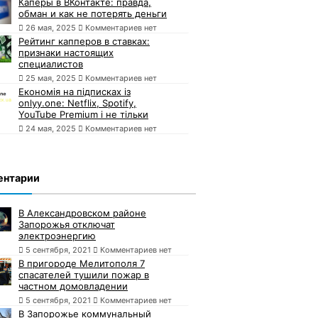
Каперы в ВКонтакте: правда,
обман и как не потерять деньги
26 мая, 2025
Комментариев нет
Рейтинг капперов в ставках:
признаки настоящих
специалистов
25 мая, 2025
Комментариев нет
Економія на підписках із
onlyy.one: Netflix, Spotify,
YouTube Premium і не тільки
24 мая, 2025
Комментариев нет
ентарии
В Александровском районе
Запорожья отключат
электроэнергию
5 сентября, 2021
Комментариев нет
В пригороде Мелитополя 7
спасателей тушили пожар в
частном домовладении
5 сентября, 2021
Комментариев нет
В Запорожье коммунальный