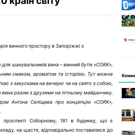
0 країн світу
р для шанувальників вина – винний бутік «CORK»,
льним смаком, ароматом та історією. Тут можна
Комм
пою з закусками на вечерю чи на свято з собою,
 вина разом з друзями на літньому майданчику.
дом Антона Селіщева про концепцію «CORK»,
.
 проспекті Соборному, 181 в будинку, що є
кладу, на щастя, відповідально поставилися до