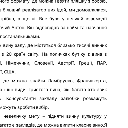
ного формату, де можна і взяти пляшку з собою,
був більший реалізатор цих ідей, ми домовлялися,
трібно, а що ні. Все було у великій взаємодії
ючий Антон.
Він відповідав за найм та навчання
з постачальниками.
 вину залу, де міститься близько тисячі винних
з 20 країн світу. На поличках бутіку є вина з
лії, Німеччини, Словенії, Австрії, Греції, ПАР,
ї, США.
, де можна знайти Ламбруско, Франчакорта,
а інші види ігристого вина, які багато хто звик
». Консультанти закладу залюбки розкажуть
оможуть зробити вибір.
 невеличку мету – підняти винну культуру у
багато є закладів, де можна випити класне вино.
Я