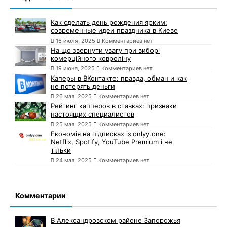
Как сделать день рождения ярким:
современные идеи праздника в Киеве
16 июля, 2025
Комментариев нет
На що звернути увагу при виборі
комерційного ковроліну
19 июня, 2025
Комментариев нет
Каперы в ВКонтакте: правда, обман и как
не потерять деньги
26 мая, 2025
Комментариев нет
Рейтинг капперов в ставках: признаки
настоящих специалистов
25 мая, 2025
Комментариев нет
Економія на підписках із onlyy.one:
Netflix, Spotify, YouTube Premium і не
тільки
24 мая, 2025
Комментариев нет
Комментарии
В Александровском районе Запорожья