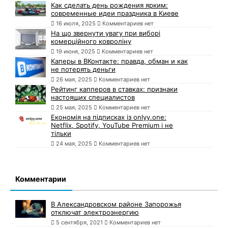
Как сделать день рождения ярким:
современные идеи праздника в Киеве
16 июля, 2025
Комментариев нет
На що звернути увагу при виборі
комерційного ковроліну
19 июня, 2025
Комментариев нет
Каперы в ВКонтакте: правда, обман и как
не потерять деньги
26 мая, 2025
Комментариев нет
Рейтинг капперов в ставках: признаки
настоящих специалистов
25 мая, 2025
Комментариев нет
Економія на підписках із onlyy.one:
Netflix, Spotify, YouTube Premium і не
тільки
24 мая, 2025
Комментариев нет
Комментарии
В Александровском районе Запорожья
отключат электроэнергию
5 сентября, 2021
Комментариев нет