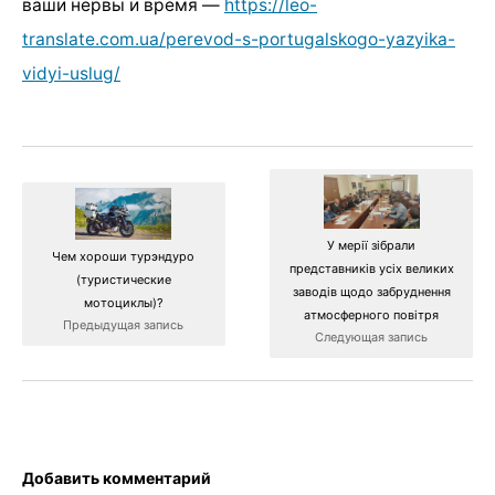
ваши нервы и время —
https://leo-
translate.com.ua/perevod-s-portugalskogo-yazyika-
vidyi-uslug/
У мерії зібрали
Чем хороши турэндуро
представників усіх великих
(туристические
заводів щодо забруднення
мотоциклы)?
атмосферного повітря
Предыдущая запись
Следующая запись
Добавить комментарий