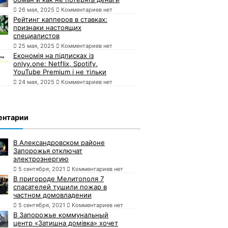
26 мая, 2025
Комментариев нет
Рейтинг капперов в ставках:
признаки настоящих
специалистов
25 мая, 2025
Комментариев нет
Економія на підписках із
onlyy.one: Netflix, Spotify,
YouTube Premium і не тільки
24 мая, 2025
Комментариев нет
ентарии
В Александровском районе
Запорожья отключат
электроэнергию
5 сентября, 2021
Комментариев нет
В пригороде Мелитополя 7
спасателей тушили пожар в
частном домовладении
5 сентября, 2021
Комментариев нет
В Запорожье коммунальный
центр «Затишна домівка» хочет