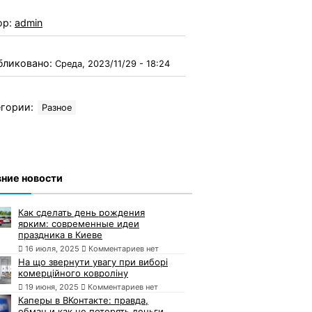
ор:
admin
бликовано:
Среда, 2023/11/29 - 18:24
гории:
Разное
ние новости
Как сделать день рождения
ярким: современные идеи
праздника в Киеве
16 июля, 2025
Комментариев нет
На що звернути увагу при виборі
комерційного ковроліну
19 июня, 2025
Комментариев нет
Каперы в ВКонтакте: правда,
обман и как не потерять деньги