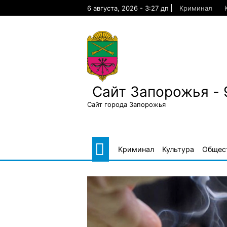
Skip
6 августа, 2026 - 3:27 дп
Криминал
to
content
Сайт Запорожья - 
Сайт города Запорожья
Криминал
Культура
Общес