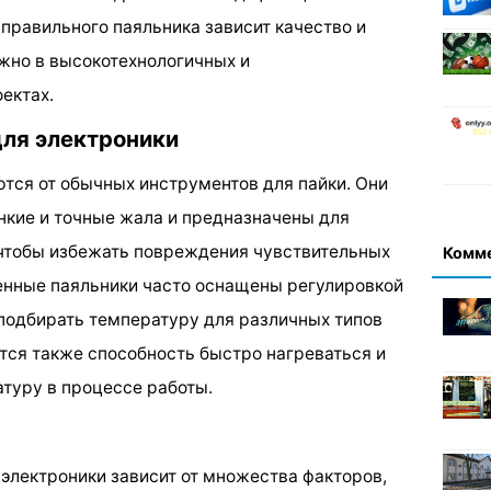
правильного паяльника зависит качество и
ажно в высокотехнологичных и
ектах.
для электроники
ются от обычных инструментов для пайки. Они
нкие и точные жала и предназначены для
 чтобы избежать повреждения чувствительных
Комм
енные паяльники часто оснащены регулировкой
 подбирать температуру для различных типов
тся также способность быстро нагреваться и
туру в процессе работы.
электроники зависит от множества факторов,