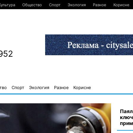
Культура
Общество
Спорт
Экология
Разное
Корисне
952
тво
Спорт
Экология
Разное
Корисне
Паял
ключ
прим