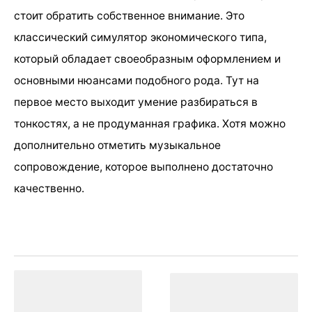
стоит обратить собственное внимание. Это
классический симулятор экономического типа,
который обладает своеобразным оформлением и
основными нюансами подобного рода. Тут на
первое место выходит умение разбираться в
тонкостях, а не продуманная графика. Хотя можно
дополнительно отметить музыкальное
сопровождение, которое выполнено достаточно
качественно.