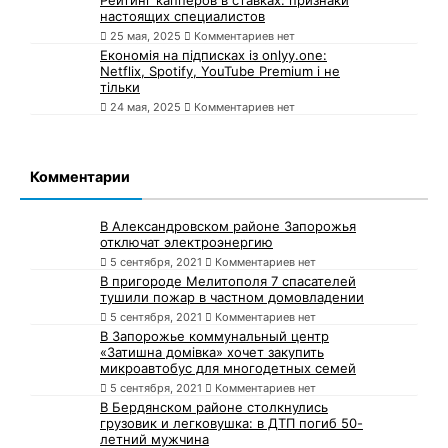
настоящих специалистов
25 мая, 2025
Комментариев нет
Економія на підписках із onlyy.one:
Netflix, Spotify, YouTube Premium і не
тільки
24 мая, 2025
Комментариев нет
Комментарии
В Александровском районе Запорожья
отключат электроэнергию
5 сентября, 2021
Комментариев нет
В пригороде Мелитополя 7 спасателей
тушили пожар в частном домовладении
5 сентября, 2021
Комментариев нет
В Запорожье коммунальный центр
«Затишна домівка» хочет закупить
микроавтобус для многодетных семей
5 сентября, 2021
Комментариев нет
В Бердянском районе столкнулись
грузовик и легковушка: в ДТП погиб 50-
летний мужчина