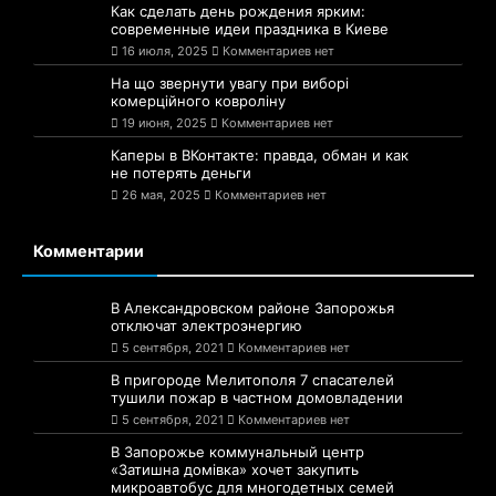
Как сделать день рождения ярким:
современные идеи праздника в Киеве
16 июля, 2025
Комментариев нет
На що звернути увагу при виборі
комерційного ковроліну
19 июня, 2025
Комментариев нет
Каперы в ВКонтакте: правда, обман и как
не потерять деньги
26 мая, 2025
Комментариев нет
Комментарии
В Александровском районе Запорожья
отключат электроэнергию
5 сентября, 2021
Комментариев нет
В пригороде Мелитополя 7 спасателей
тушили пожар в частном домовладении
5 сентября, 2021
Комментариев нет
В Запорожье коммунальный центр
«Затишна домівка» хочет закупить
микроавтобус для многодетных семей