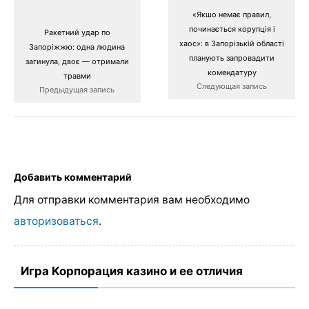
«Якшо немає правил,
починається корупція і
Ракетний удар по
хаос»: в Запорізькій області
Запоріжжю: одна людина
планують запровадити
загинула, двоє — отримали
комендатуру
травми
Следующая запись
Предыдущая запись
Добавить комментарий
Для отправки комментария вам необходимо
авторизоваться
.
Игра Корпорация казинo и ее отличия