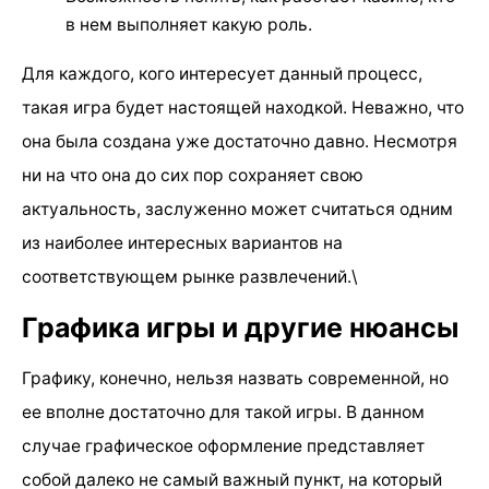
в нем выполняет какую роль.
Для каждого, кого интересует данный процесс,
такая игра будет настоящей находкой. Неважно, что
она была создана уже достаточно давно. Несмотря
ни на что она до сих пор сохраняет свою
актуальность, заслуженно может считаться одним
из наиболее интересных вариантов на
соответствующем рынке развлечений.\
Графика игры и другие нюансы
Графику, конечно, нельзя назвать современной, но
ее вполне достаточно для такой игры. В данном
случае графическое оформление представляет
собой далеко не самый важный пункт, на который