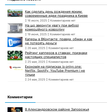
Как сделать день рождения ярким:
современные идеи праздника в Киеве
16 июля, 2025
Комментариев нет
На що звернути увагу при виборі
комерційного ковроліну
19 июня, 2025
Комментариев нет
Каперы в ВКонтакте: правда, обман и как
не потерять деньги
26 мая, 2025
Комментариев нет
Рейтинг капперов в ставках: признаки
настоящих специалистов
25 мая, 2025
Комментариев нет
Економія на підписках із onlyy.one:
Netflix, Spotify, YouTube Premium і не
тільки
24 мая, 2025
Комментариев нет
Комментарии
В Александровском районе Запорожья