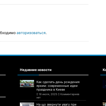
обходимо
авторизоваться
.
Недавние новости
К
Как сделать день рождения
ярким: современные идеи
праздника в Киеве
16 июля, 2025
Комментариев
нет
На що звернути увагу при