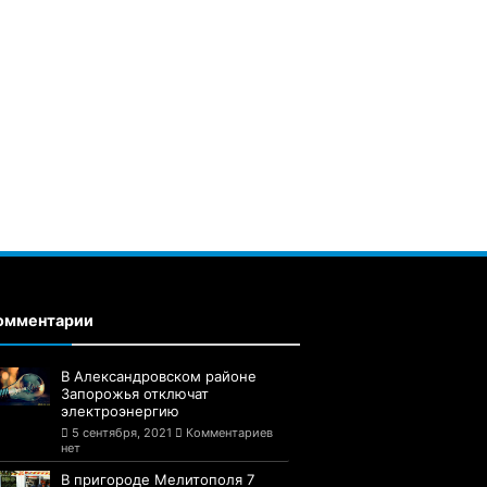
омментарии
В Александровском районе
Запорожья отключат
электроэнергию
5 сентября, 2021
Комментариев
нет
В пригороде Мелитополя 7