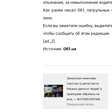
опьянения, за невыполнение водит
Как ранее писал 061, патрульные
окна.
Если вы заметили ошибку, выделите
чтобы сообщить об этом редакции
[ad_2]
Источник:
061.ua
Запоріжжя чинитиме
спротив: в центрі міста
близько двохсот людей із
прапорами зібрались на
віче, — ФОТОРЕПОРТАЖ
Предыдущая запись