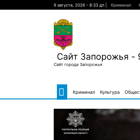
Skip
6 августа, 2026 - 8:33 дп
Криминал
to
content
Сайт Запорожья - 
Сайт города Запорожья
Криминал
Культура
Общес