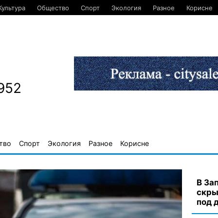
Культура
Общество
Спорт
Экология
Разное
Корисне
952
тво
Спорт
Экология
Разное
Корисне
В За
скры
под 