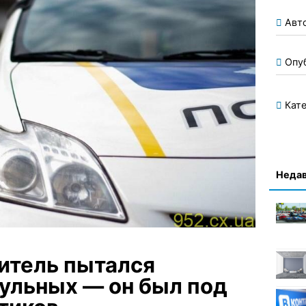
Авт
Опу
Кате
Недав
итель пытался
рульных — он был под