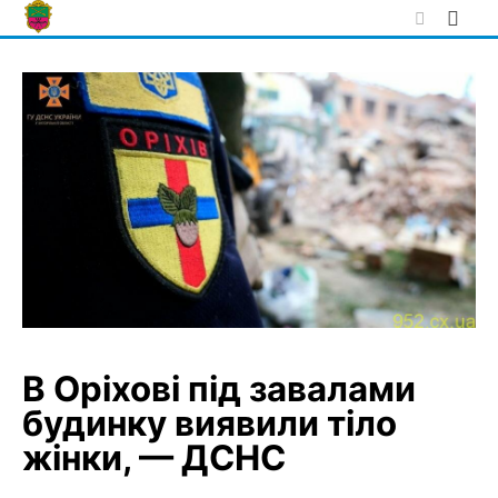
Skip
to
content
В Оріхові під завалами
будинку виявили тіло
жінки, — ДСНС