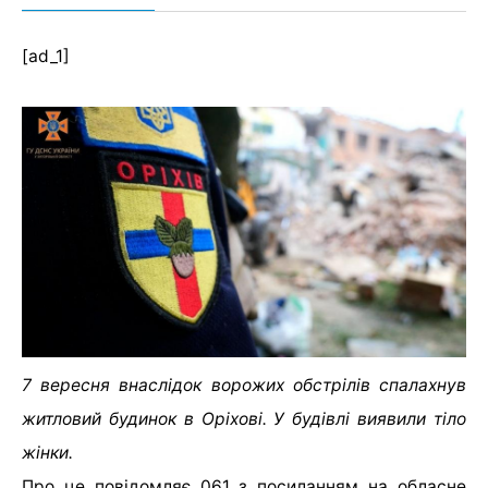
[ad_1]
7 вересня внаслідок ворожих обстрілів спалахнув
житловий будинок в Оріхові. У будівлі виявили тіло
жінки.
Про це повідомляє 061 з посиланням на обласне