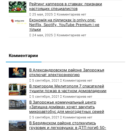
Рейтинг капперов в ставках: признаки
настоящих специалистов
25 мая, 2025
Комментариев нет
Економія на підписках із onlyy.one:
Netflix, Spotify, YouTube Premium і не
тільки
24 мая, 2025
Комментариев нет
Комментарии
В Александровском районе Запорожья
отключат электроэнергию
5 сентября, 2021
Комментариев нет
В пригороде Мелитополя 7 спасателей
тушили пожар в частном домовладении
5 сентября, 2021
Комментариев нет
В Запорожье коммунальный центр
«Затишна домівка» хочет закупить
микроавтобус для многодетных семей
5 сентября, 2021
Комментариев нет
В Бердянском районе столкнулись
грузовик и легковушка: в ДТП погиб 50-