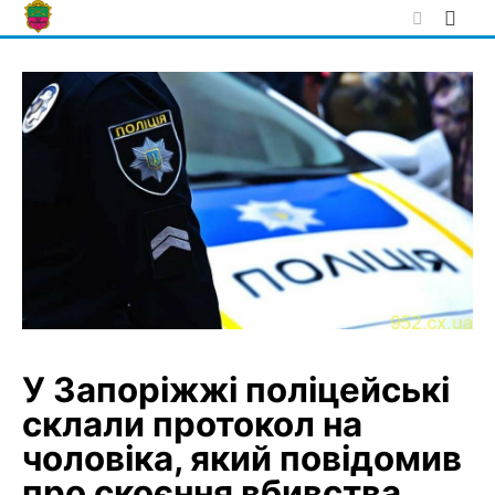
Skip
to
content
У Запоріжжі поліцейські
склали протокол на
чоловіка, який повідомив
про скоєння вбивства