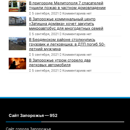
В пригороде Мелитополя 7 спасателей
тушили пожар в частном домовладении
5 сентября, 2021
Комментариев нет
В Запорожье коммунальный центр
«Затишна домівка» хочет закупить
микроавтобус для многодетных семей
5 сентября, 2021
Комментариев нет
В Бердянском районе столкнулись
грузовик и легковушка: в ДТП погиб 50-
летний мужчина
5 сентября, 2021
Комментариев нет
В Запорожье утром сгорело два
легковых автомобиля
5 сентября, 2021
Комментариев нет
Сайт Запорожья — 952
Сайт города Запорожья