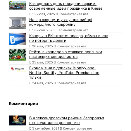
Как сделать день рождения ярким:
современные идеи праздника в Киеве
16 июля, 2025
Комментариев нет
На що звернути увагу при виборі
комерційного ковроліну
19 июня, 2025
Комментариев нет
Каперы в ВКонтакте: правда, обман и как
не потерять деньги
26 мая, 2025
Комментариев нет
Рейтинг капперов в ставках: признаки
настоящих специалистов
25 мая, 2025
Комментариев нет
Економія на підписках із onlyy.one:
Netflix, Spotify, YouTube Premium і не
тільки
24 мая, 2025
Комментариев нет
Комментарии
В Александровском районе Запорожья
отключат электроэнергию
5 сентября, 2021
Комментариев нет