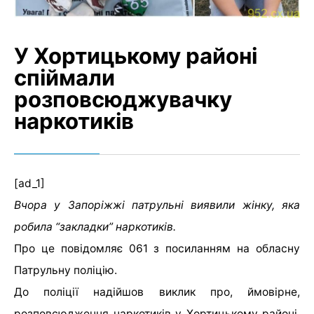
У Хортицькому районі
спіймали
розповсюджувачку
наркотиків
[ad_1]
Вчора у Запоріжжі патрульні виявили жінку, яка
робила “закладки” наркотиків.
Про це повідомляє 061 з посиланням на обласну
Патрульну поліцію.
До поліції надійшов виклик про, ймовірне,
розповсюдження наркотиків у Хортицькому районі.