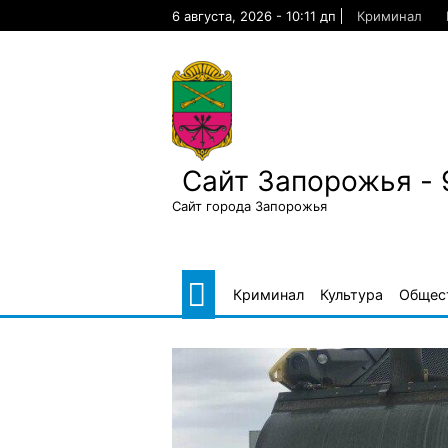
Skip
6 августа, 2026 - 10:11 дп
Криминал
to
content
Сайт Запорожья - 
Сайт города Запорожья
Криминал
Культура
Общес