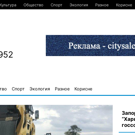
Культура
Общество
Спорт
Экология
Разное
Корисне
952
тво
Спорт
Экология
Разное
Корисне
Запо
“Хар
госс