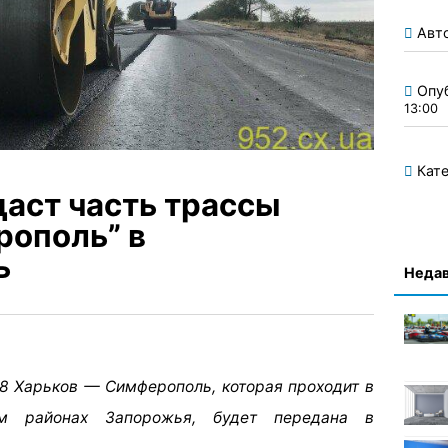
Авт
Опу
13:00
Кате
аст часть трассы
ополь” в
ь
Недав
8 Харьков — Симферополь, которая проходит в
м районах Запорожья, будет передана в