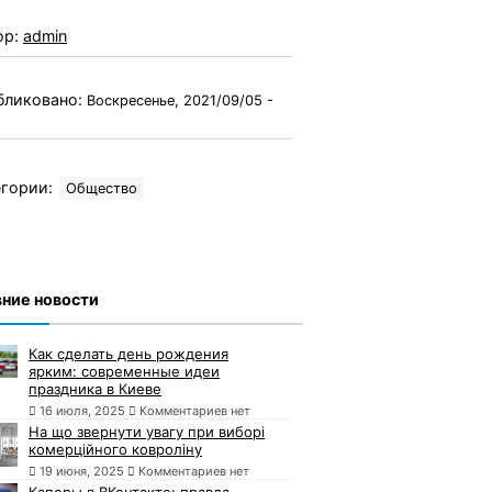
ор:
admin
бликовано:
Воскресенье, 2021/09/05 -
гории:
Общество
ние новости
Как сделать день рождения
ярким: современные идеи
праздника в Киеве
16 июля, 2025
Комментариев нет
На що звернути увагу при виборі
комерційного ковроліну
19 июня, 2025
Комментариев нет
Каперы в ВКонтакте: правда,