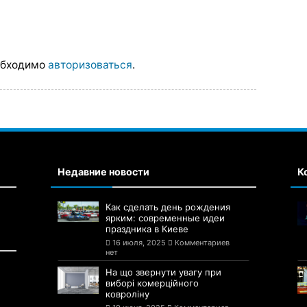
обходимо
авторизоваться
.
Недавние новости
К
Как сделать день рождения
ярким: современные идеи
праздника в Киеве
16 июля, 2025
Комментариев
нет
На що звернути увагу при
виборі комерційного
ковроліну