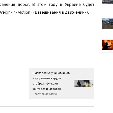
анения дорог. В этом году в Украине будет
Weigh
-in-Motion («Взвешивания в движении»).
В Запорожье у чиновников
из управления труда
отобрали функции
контроля и штрафов
Следующая запись