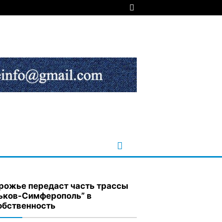
рожье передаст часть трассы
ьков-Симферополь” в
обственность