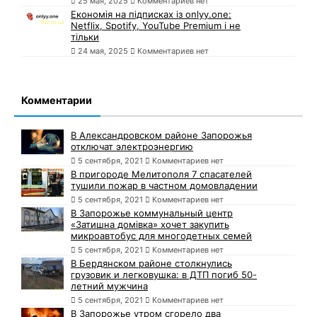
25 мая, 2025
Комментариев нет
Економія на підписках із onlyy.one:
Netflix, Spotify, YouTube Premium і не
тільки
24 мая, 2025
Комментариев нет
Комментарии
В Александровском районе Запорожья
отключат электроэнергию
5 сентября, 2021
Комментариев нет
В пригороде Мелитополя 7 спасателей
тушили пожар в частном домовладении
5 сентября, 2021
Комментариев нет
В Запорожье коммунальный центр
«Затишна домівка» хочет закупить
микроавтобус для многодетных семей
5 сентября, 2021
Комментариев нет
В Бердянском районе столкнулись
грузовик и легковушка: в ДТП погиб 50-
летний мужчина
5 сентября, 2021
Комментариев нет
В Запорожье утром сгорело два