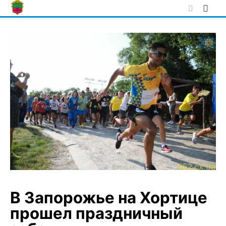
Skip
to
content
В Запорожье на Хортице
прошел праздничный