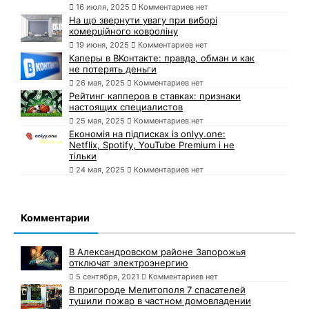
16 июля, 2025
Комментариев нет
На що звернути увагу при виборі
комерційного ковроліну
19 июня, 2025
Комментариев нет
Каперы в ВКонтакте: правда, обман и как
не потерять деньги
26 мая, 2025
Комментариев нет
Рейтинг капперов в ставках: признаки
настоящих специалистов
25 мая, 2025
Комментариев нет
Економія на підписках із onlyy.one:
Netflix, Spotify, YouTube Premium і не
тільки
24 мая, 2025
Комментариев нет
Комментарии
В Александровском районе Запорожья
отключат электроэнергию
5 сентября, 2021
Комментариев нет
В пригороде Мелитополя 7 спасателей
тушили пожар в частном домовладении