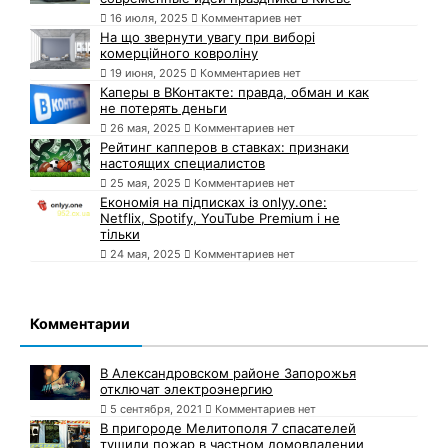
16 июля, 2025
Комментариев нет
На що звернути увагу при виборі
комерційного ковроліну
19 июня, 2025
Комментариев нет
Каперы в ВКонтакте: правда, обман и как
не потерять деньги
26 мая, 2025
Комментариев нет
Рейтинг капперов в ставках: признаки
настоящих специалистов
25 мая, 2025
Комментариев нет
Економія на підписках із onlyy.one:
Netflix, Spotify, YouTube Premium і не
тільки
24 мая, 2025
Комментариев нет
Комментарии
В Александровском районе Запорожья
отключат электроэнергию
5 сентября, 2021
Комментариев нет
В пригороде Мелитополя 7 спасателей
тушили пожар в частном домовладении