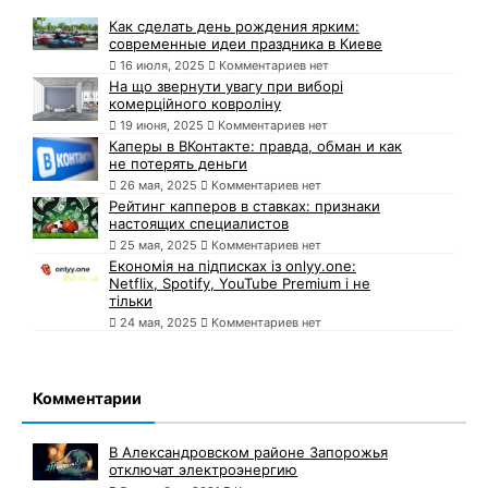
Как сделать день рождения ярким:
современные идеи праздника в Киеве
16 июля, 2025
Комментариев нет
На що звернути увагу при виборі
комерційного ковроліну
19 июня, 2025
Комментариев нет
Каперы в ВКонтакте: правда, обман и как
не потерять деньги
26 мая, 2025
Комментариев нет
Рейтинг капперов в ставках: признаки
настоящих специалистов
25 мая, 2025
Комментариев нет
Економія на підписках із onlyy.one:
Netflix, Spotify, YouTube Premium і не
тільки
24 мая, 2025
Комментариев нет
Комментарии
В Александровском районе Запорожья
отключат электроэнергию