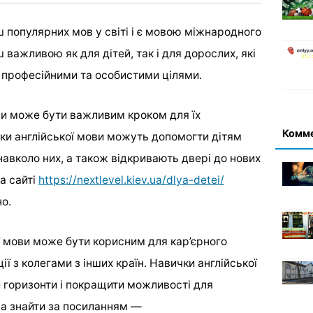
ш популярних мов у світі і є мовою міжнародного
 важливою як для дітей, так і для дорослих, які
и професійними та особистими цілями.
ови може бути важливим кроком для їх
Комм
чки англійської мови можуть допомогти дітям
 навколо них, а також відкривають двері до нових
а сайті
https://nextlevel.kiev.ua/dlya-detei/
о.
ї мови може бути корисним для кар’єрного
ї з колегами з інших країн. Навички англійської
горизонти і покращити можливості для
на знайти за посиланням —