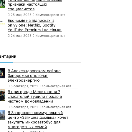
признаки настоящих
специалистов
25 мая, 2025
Комментариев нет
Економія на підписках із
onlyy.one: Netflix, Spotify,
YouTube Premium і не тільки
24 мая, 2025
Комментариев нет
ентарии
В Александровском районе
Запорожья отключат
электроэнергию
5 сентября, 2021
Комментариев нет
В пригороде Мелитополя 7
спасателей тушили пожар в
частном домовладении
5 сентября, 2021
Комментариев нет
В Запорожье коммунальный
центр «Затишна домівка» хочет
закупить микроавтобус для
многодетных семей