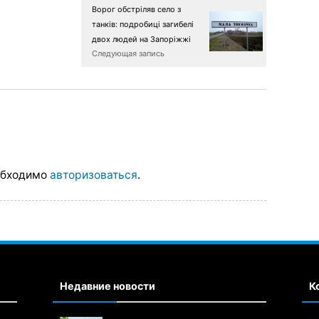
Ворог обстріляв село з
танків: подробиці загибелі
двох людей на Запоріжжі
Следующая запись
обходимо
авторизоваться
.
Недавние новости
К