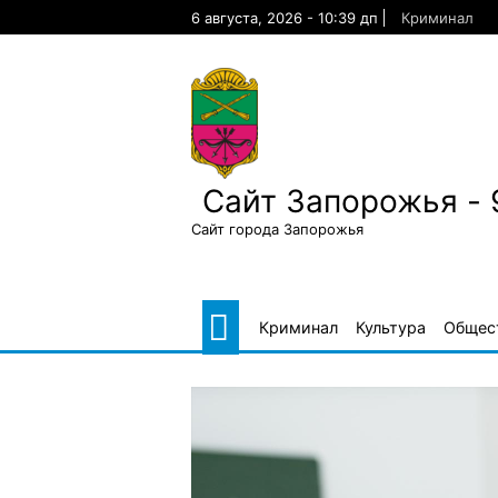
Skip
6 августа, 2026 - 10:39 дп
Криминал
to
content
Сайт Запорожья - 
Сайт города Запорожья
Криминал
Культура
Общес