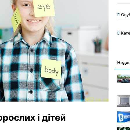
Опу
Кате
Недав
рослих і дітей