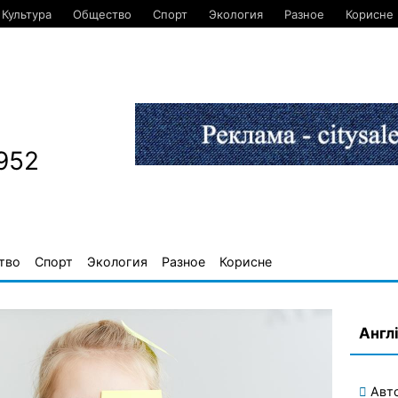
Культура
Общество
Спорт
Экология
Разное
Корисне
952
тво
Спорт
Экология
Разное
Корисне
Англ
Авт