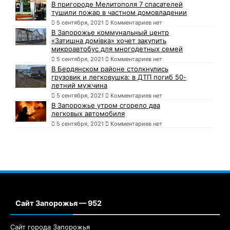
В пригороде Мелитополя 7 спасателей
тушили пожар в частном домовладении
5 сентября, 2021
Комментариев нет
В Запорожье коммунальный центр
«Затишна домівка» хочет закупить
микроавтобус для многодетных семей
5 сентября, 2021
Комментариев нет
В Бердянском районе столкнулись
грузовик и легковушка: в ДТП погиб 50-
летний мужчина
5 сентября, 2021
Комментариев нет
В Запорожье утром сгорело два
легковых автомобиля
5 сентября, 2021
Комментариев нет
Сайт Запорожья — 952
Сайт города Запорожья