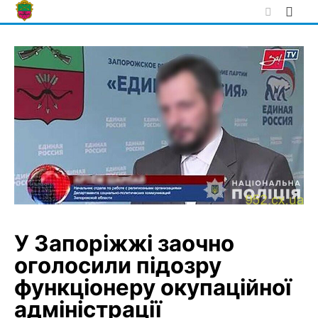
Skip
to
content
У Запоріжжі заочно
оголосили підозру
функціонеру окупаційної
адміністрації