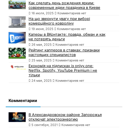
Как сделать день рождения ярким:
современные идеи праздника в Киеве
16 июля, 2025
Комментариев нет
На що звернути увагу при виборі
комерційного ковроліну
19 июня, 2025
Комментариев нет
Каперы в ВКонтакте: правда, обман и как
не потерять деньги
26 мая, 2025
Комментариев нет
Рейтинг капперов в ставках: признаки
настоящих специалистов
25 мая, 2025
Комментариев нет
Економія на підписках із onlyy.one:
Netflix, Spotify, YouTube Premium і не
тільки
24 мая, 2025
Комментариев нет
Комментарии
В Александровском районе Запорожья
отключат электроэнергию
5 сентября, 2021
Комментариев нет