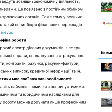
й ведуть зовнішньоекономічну діяльність,
нерами. Це пов’язано з постійним обміном
онтролюючих органів. Саме тому у великих
ють такий попит бюро фінансових перекладів
perevod
.
цифіка роботи
окий спектр ділових документів із сфери
Комм
ківської справи, оподаткування страхування.
іти, контракти, рахунки, рахунки-фактури,
вських виписок, кредитної інформації та ін.
атики має свої важливі особливості:
навіть найменші помилки є неприпустимими.
омічними та юридичними наслідками для
ку роботу можна доручати лише професійним