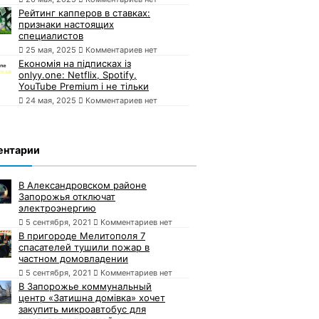
Рейтинг капперов в ставках:
признаки настоящих
специалистов
25 мая, 2025
Комментариев нет
Економія на підписках із
onlyy.one: Netflix, Spotify,
YouTube Premium і не тільки
24 мая, 2025
Комментариев нет
ентарии
В Александровском районе
Запорожья отключат
электроэнергию
5 сентября, 2021
Комментариев нет
В пригороде Мелитополя 7
спасателей тушили пожар в
частном домовладении
5 сентября, 2021
Комментариев нет
В Запорожье коммунальный
центр «Затишна домівка» хочет
закупить микроавтобус для