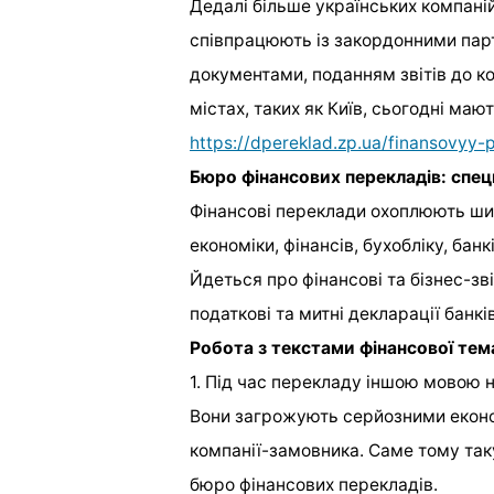
Дедалі більше українських компані
співпрацюють із закордонними парт
документами, поданням звітів до к
містах, таких як Київ, сьогодні ма
https://dpereklad.zp.ua/finansovyy-
Бюро
фінансових перекладів: спе
Фінансові переклади охоплюють шир
економіки, фінансів, бухобліку, бан
Йдеться про фінансові та бізнес-зв
податкові та митні декларації банкі
Робота з текстами фінансової тем
1. Під час перекладу іншою мовою 
Вони загрожують серйозними екон
компанії-замовника. Саме тому та
бюро фінансових перекладів.