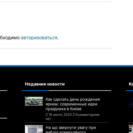
обходимо
авторизоваться
.
Недавние новости
К
Как сделать день рождения
ярким: современные идеи
праздника в Киеве
16 июля, 2025
Комментариев
нет
На що звернути увагу при
виборі комерційного