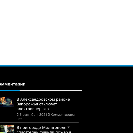
омментарии
В Александровском районе
Запорожья отключат
электроэнергию
5 сентября, 2021
Комментариев
нет
В пригороде Мелитополя 7
спасателей тушили пожар в