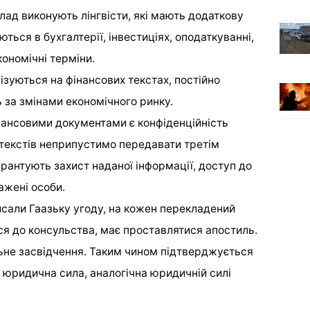
лад виконують лінгвісти, які мають додаткову
ються в бухгалтерії, інвестиціях, оподаткуванні,
кономічні терміни.
лізуються на фінансових текстах, постійно
 за змінами економічного ринку.
нансовими документами є конфіденційність
з текстів неприпустимо передавати третім
рантують захист наданої інформації, доступ до
ажені особи.
писали Гаазьку угоду, на кожен перекладений
ся до консульства, має проставлятися апостиль.
ьне засвідчення. Таким чином підтверджується
о юридична сила, аналогічна юридичній силі