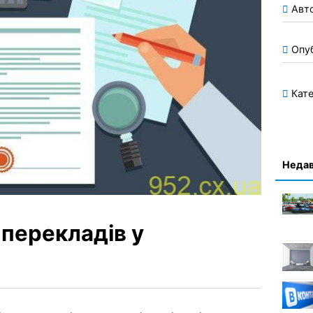
Авт
Опу
Кате
Недав
перекладів у