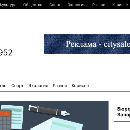
Культура
Общество
Спорт
Экология
Разное
Корисне
952
тво
Спорт
Экология
Разное
Корисне
Бюро
Запо