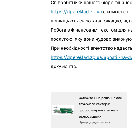
Співробітники нашого бюро фінансо
https://dpereklad.zp.ua
є компетентн
підвищують свою кваліфікацію, відв
Робота з фінансовим текстом для 
послугою, яку вони чудово виконую
При необхідності агентство надаст
https://dpereklad.zp.ua/apostil-na-
документів.
Современные решения для
аграрного сектора:
пробоотборники зерна и
зерносушилки
Предыдущая запись