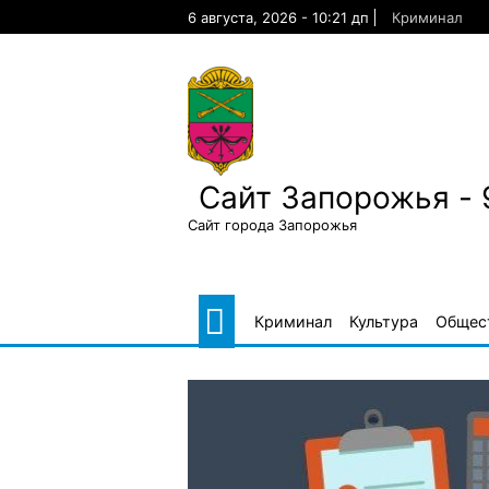
Skip
6 августа, 2026 - 10:21 дп
Криминал
to
content
Сайт Запорожья - 
Сайт города Запорожья
Криминал
Культура
Общес