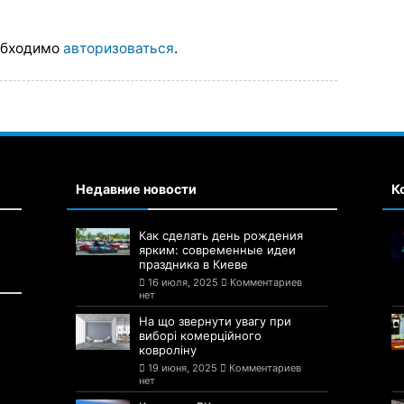
обходимо
авторизоваться
.
Недавние новости
К
Как сделать день рождения
ярким: современные идеи
праздника в Киеве
16 июля, 2025
Комментариев
нет
На що звернути увагу при
виборі комерційного
ковроліну
19 июня, 2025
Комментариев
нет