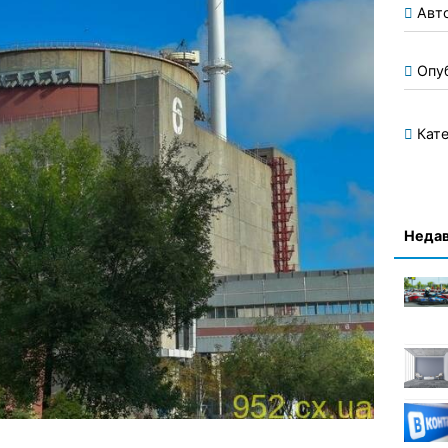
Авт
Опу
Кате
Недав