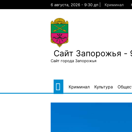
Skip
6 августа, 2026 - 9:30 дп
Криминал
to
content
Сайт Запорожья - 
Сайт города Запорожья
Криминал
Культура
Общес