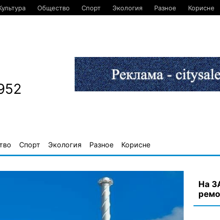
Культура
Общество
Спорт
Экология
Разное
Корисне
952
тво
Спорт
Экология
Разное
Корисне
На З
ремо