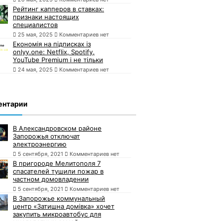
Рейтинг капперов в ставках:
признаки настоящих
специалистов
25 мая, 2025
Комментариев нет
Економія на підписках із
onlyy.one: Netflix, Spotify,
YouTube Premium і не тільки
24 мая, 2025
Комментариев нет
ентарии
В Александровском районе
Запорожья отключат
электроэнергию
5 сентября, 2021
Комментариев нет
В пригороде Мелитополя 7
спасателей тушили пожар в
частном домовладении
5 сентября, 2021
Комментариев нет
В Запорожье коммунальный
центр «Затишна домівка» хочет
закупить микроавтобус для