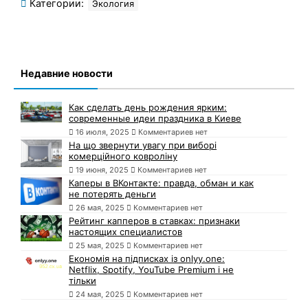
Категории:
Экология
Недавние новости
Как сделать день рождения ярким:
современные идеи праздника в Киеве
16 июля, 2025
Комментариев нет
На що звернути увагу при виборі
комерційного ковроліну
19 июня, 2025
Комментариев нет
Каперы в ВКонтакте: правда, обман и как
не потерять деньги
26 мая, 2025
Комментариев нет
Рейтинг капперов в ставках: признаки
настоящих специалистов
25 мая, 2025
Комментариев нет
Економія на підписках із onlyy.one:
Netflix, Spotify, YouTube Premium і не
тільки
24 мая, 2025
Комментариев нет