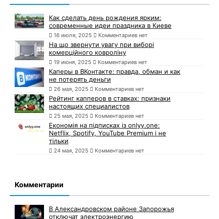
Как сделать день рождения ярким:
современные идеи праздника в Киеве
16 июля, 2025
Комментариев нет
На що звернути увагу при виборі
комерційного ковроліну
19 июня, 2025
Комментариев нет
Каперы в ВКонтакте: правда, обман и как
не потерять деньги
26 мая, 2025
Комментариев нет
Рейтинг капперов в ставках: признаки
настоящих специалистов
25 мая, 2025
Комментариев нет
Економія на підписках із onlyy.one:
Netflix, Spotify, YouTube Premium і не
тільки
24 мая, 2025
Комментариев нет
Комментарии
В Александровском районе Запорожья
отключат электроэнергию